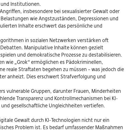
 und Institutionen.
ngriffen, insbesondere bei sexualisierter Gewalt oder
en Belastungen wie Angstzuständen, Depressionen und
pulierten Inhalte erschwert das persönliche und
lgorithmen in sozialen Netzwerken verstärken oft
 Debatten. Manipulative Inhalte können gezielt
ielen und demokratische Prozesse zu destabilisieren.
n wie „Grok“ ermöglichen es Pädokriminellen,
ohne reale Straftaten begehen zu müssen – was jedoch die
er anheizt. Dies erschwert Strafverfolgung und
s vulnerable Gruppen, darunter Frauen, Minderheiten
 Fehlende Transparenz und Kontrollmechanismen bei KI-
und gesellschaftliche Ungleichheiten vertiefen.
gitale Gewalt durch KI-Technologien nicht nur ein
ethisches Problem ist. Es bedarf umfassender Maßnahmen