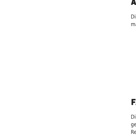
A
Di
m
F
Di
ge
Re