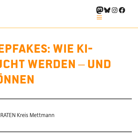
Impressum
Kontakt
Datenschutzerklärung
Mastodon
Bluesky
Instagr
Faceb
pfakes: Wie KI-
ucht werden – und
können
 PIRATEN Kreis Mettmann