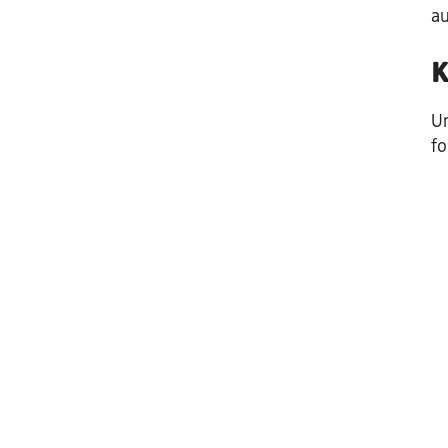
au
K
Um
fo